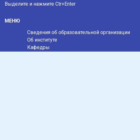
Выделите и нажмите Ctr+Enter
МЕНЮ
Сведения об образовательной организации
Об институте
Кафедры
Абитуриентам
Студентам
Преподавателям
Выпускникам
Контакты
Обращения
Противодействие коррупции
Информационная безопасность
Антитеррористическая защищенность
Карта сайта
СОЦИАЛЬНЫЕ СЕТИ