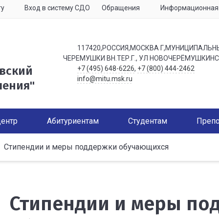
ту
Вход в систему СДО
Обращения
Информационная 
117420,РОССИЯ,МОСКВА Г,МУНИЦИПАЛЬН
ЧЕРЕМУШКИ ВН.ТЕР.Г., УЛ НОВОЧЕРЁМУШКИНСК
вский
+7 (495) 648-6226
,
+7 (800) 444-2462
info@mitu.msk.ru
ления"
центр
Абитуриентам
Студентам
Препо
Стипендии и меры поддержки обучающихся
Стипендии и меры по